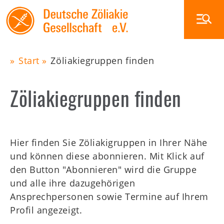
Skip
to
main
navigation
Start
Zöliakiegruppen finden
Main
Pfadnavigation
Zöliakiegruppen finden
navigation
Zöliakie
Ernährung
Glutenfrei außer Haus
Hier finden Sie Zöliakigruppen in Ihrer Nähe
Veranstaltungen
und können diese abonnieren. Mit Klick auf
Die DZG
den Button "Abonnieren" wird die Gruppe
Publikationen
und alle ihre dazugehörigen
Zöliakiegruppen
Ansprechpersonen sowie Termine auf Ihrem
Profil angezeigt.
Shop