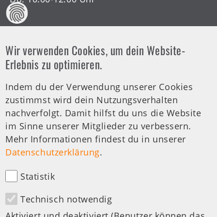
Wir verwenden Cookies, um dein Website-
Offene Arztsprechstunde
Erlebnis zu optimieren.
Indem du der Verwendung unserer Cookies
Tel.-Nr.:
0711 459981 - 30
zustimmst wird dein Nutzungsverhalten
Offene Sprechstunde
nachverfolgt. Damit hilfst du uns die Website
Di: 19:00-20:00 Uhr
im Sinne unserer Mitglieder zu verbessern.
Mehr Informationen findest du in unserer
medizinische Anfragen
Datenschutzerklärung
.
Statistik
Technisch notwendig
Besuchen Sie uns auf:
Aktiviert und deaktiviert (Benutzer können das