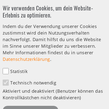
Wir verwenden Cookies, um dein Website-
Offene Arztsprechstunde
Erlebnis zu optimieren.
Indem du der Verwendung unserer Cookies
Tel.-Nr.:
0711 459981 - 30
zustimmst wird dein Nutzungsverhalten
Offene Sprechstunde
nachverfolgt. Damit hilfst du uns die Website
Di: 19:00-20:00 Uhr
im Sinne unserer Mitglieder zu verbessern.
Mehr Informationen findest du in unserer
medizinische Anfragen
Datenschutzerklärung
.
Statistik
Technisch notwendig
Besuchen Sie uns auf:
Aktiviert und deaktiviert (Benutzer können das
Kontrollkästchen nicht deaktivieren)
Design & Development by