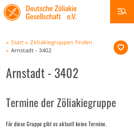
Skip
to
main
navigation
Main
Start
Zöliakiegruppen finden
Arnstadt - 3402
Pfadnavigation
navigation
Zöliakie
Ernährung
Arnstadt - 3402
Glutenfrei außer Haus
Veranstaltungen
Die DZG
Termine der Zöliakiegruppe
Publikationen
Zöliakiegruppen
Für diese Gruppe gibt es aktuell keine Termine.
Shop