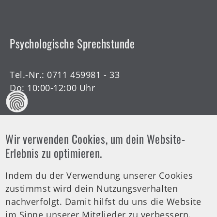
Psychologische Sprechstunde
Tel.-Nr.:
0711 459981 - 33
Do: 10:00-12:00 Uhr
Wir verwenden Cookies, um dein Website-
Offene Arztsprechstunde
Erlebnis zu optimieren.
Indem du der Verwendung unserer Cookies
Tel.-Nr.:
0711 459981 - 30
zustimmst wird dein Nutzungsverhalten
Offene Sprechstunde
nachverfolgt. Damit hilfst du uns die Website
Di: 19:00-20:00 Uhr
im Sinne unserer Mitglieder zu verbessern.