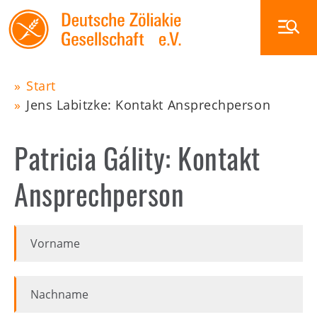
Skip
to
main
navigation
Start
Main
Jens Labitzke: Kontakt Ansprechperson
Pfadnavigation
navigation
Zöliakie
Patricia Gálity: Kontakt
Ernährung
Glutenfrei außer Haus
Ansprechperson
Veranstaltungen
Die DZG
Vorname
Publikationen
Zöliakiegruppen
Nachname
Shop