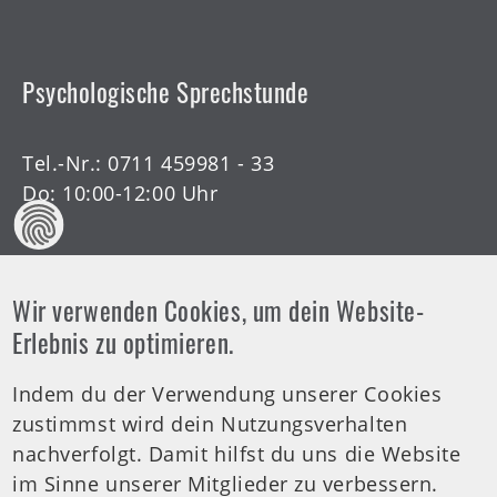
Psychologische Sprechstunde
Tel.-Nr.:
0711 459981 - 33
Do: 10:00-12:00 Uhr
Wir verwenden Cookies, um dein Website-
Offene Arztsprechstunde
Erlebnis zu optimieren.
Indem du der Verwendung unserer Cookies
Tel.-Nr.:
0711 459981 - 30
zustimmst wird dein Nutzungsverhalten
Offene Sprechstunde
nachverfolgt. Damit hilfst du uns die Website
Di: 19:00-20:00 Uhr
im Sinne unserer Mitglieder zu verbessern.