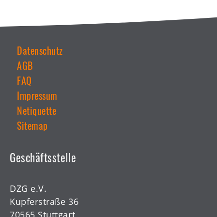
WZT
Kids
Mitgliederbereich
Datenschutz
AGB
Weiterführende
Links
FAQ
Impressum
Netiquette
Sitemap
Geschäftsstelle
DZG e.V.
Kupferstraße 36
70565 Stuttgart