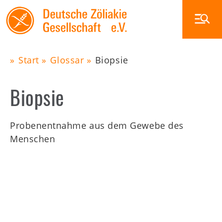
Skip
to
main
navigation
Start
Glossar
Biopsie
Main
Pfadnavigation
Biopsie
navigation
Zöliakie
Ernährung
Probenentnahme aus dem Gewebe des
Glutenfrei außer Haus
Menschen
Veranstaltungen
Die DZG
Publikationen
Zöliakiegruppen
Shop