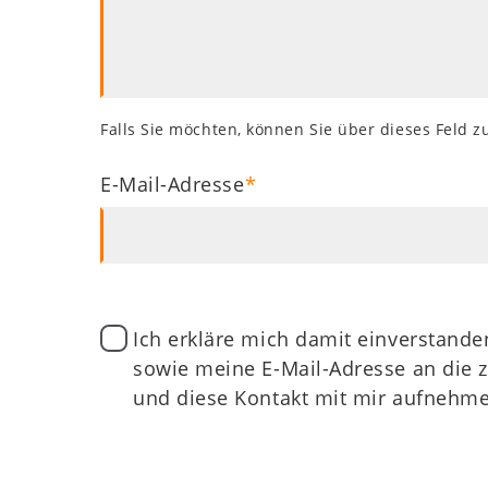
Die DZG
Publikationen
Falls Sie möchten, können Sie über dieses Feld z
Zöliakiegruppen
E-Mail-Adresse
Shop
WZT
Datenschutz
Ich erkläre mich damit einverstand
Kids
sowie meine E-Mail-Adresse an die z
und diese Kontakt mit mir aufnehme
Mitgliederbereich