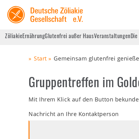
Skip
to
main
navigation
Zöliakie
Ernährung
Glutenfrei außer Haus
Veranstaltungen
Die
Main
Start
Gemeinsam glutenfrei genieße
navigation
Pfadnavigation
Zöliakie
Gruppentreffen im Gold
Ernährung
Mit Ihrem Klick auf den Button bekunde
Glutenfrei außer Haus
Nachricht an Ihre Kontaktperson
Veranstaltungen