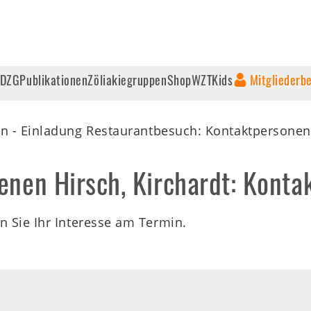
 DZG
Publikationen
Zöliakiegruppen
Shop
WZT
Kids
Mitgliederb
n - Einladung Restaurantbesuch: Kontaktpersone
enen Hirsch, Kirchardt: Kont
n Sie Ihr Interesse am Termin.