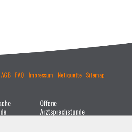
AGB
FAQ
Impressum
Netiquette
Sitemap
sche
Offene
nde
Arztsprechstunde
11 459981 -
Tel.-Nr.:
0711 459981 -