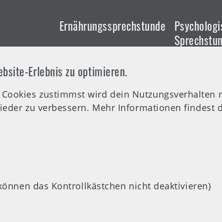
Ernährungssprechstunde
Psychologi
Sprechstu
1 459981 -
Tel.-Nr.:
0711 459981 -
site-Erlebnis zu optimieren.
31
Tel.-Nr.:
07
:00-16:00
Di: 09:00-12:00 Uhr
33
ookies zustimmst wird dein Nutzungsverhalten na
Do: 17:00-20:00 Uhr
Do: 10:00-
ieder zu verbessern. Mehr Informationen findest 
0 - 12:30
:00 Uhr
 können das Kontrollkästchen nicht deaktivieren)