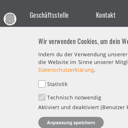
Links
Geschäftsstelle
Kontakt
DZG e.V.
Tel.-Nr.:
071
Wir verwenden Cookies, um dein Web
Kupferstraße 36
0
70565 Stuttgart
Mo & Do: 09
Indem du der Verwendung unserer C
Uhr
die Website im Sinne unserer Mitgl
Di & Mi: 09:0
Datenschutzerklärung
.
Uhr
Fr: 09:00-13
Statistik
Serviceteam
Technisch notwendig
Aktiviert und deaktiviert (Benutzer
Anpassung speichern