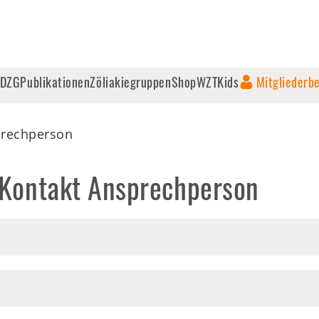
 DZG
Publikationen
Zöliakiegruppen
Shop
WZT
Kids
Mitgliederb
prechperson
 Kontakt Ansprechperson