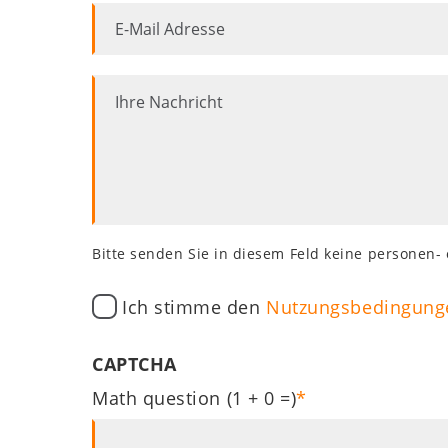
E-
Die DZG
Mail
Adresse
Ihre
Publikationen
Nachricht
Zöliakiegruppen
Shop
Bitte senden Sie in diesem Feld keine personen
WZT
Ich stimme den
Nutzungsbedingung
Kids
CAPTCHA
Math question (1 + 0 =)
Mitgliederbereich