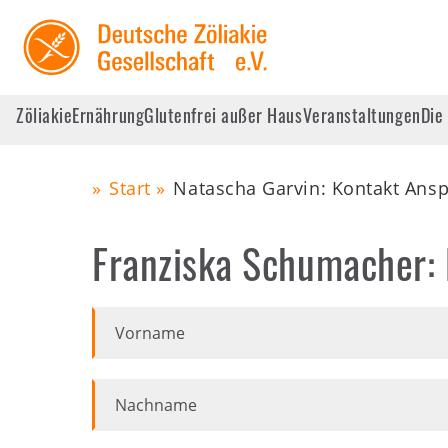
Skip
to
main
navigation
Zöliakie
Ernährung
Glutenfrei außer Haus
Veranstaltungen
Die
Main
Start
Natascha Garvin: Kontakt Ans
navigation
Pfadnavigation
Zöliakie
Franziska Schumacher:
Ernährung
Vorname
Glutenfrei außer Haus
Nachname
Veranstaltungen