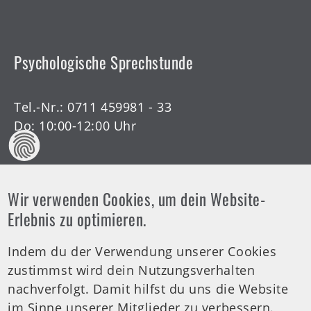
Psychologische Sprechstunde
Tel.-Nr.:
0711 459981 - 33
Do: 10:00-12:00 Uhr
Wir verwenden Cookies, um dein Website-
Offene Arztsprechstunde
Erlebnis zu optimieren.
Indem du der Verwendung unserer Cookies
Tel.-Nr.:
0711 459981 - 30
zustimmst wird dein Nutzungsverhalten
Offene Sprechstunde
nachverfolgt. Damit hilfst du uns die Website
Di: 19:00-20:00 Uhr
im Sinne unserer Mitglieder zu verbessern.