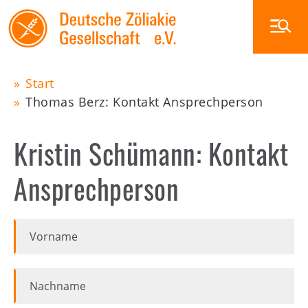
Skip
to
main
navigation
Start
Main
Thomas Berz: Kontakt Ansprechperson
Pfadnavigation
navigation
Zöliakie
Kristin Schümann: Kontakt
Ernährung
Glutenfrei außer Haus
Ansprechperson
Veranstaltungen
Die DZG
Vorname
Publikationen
Zöliakiegruppen
Nachname
Shop